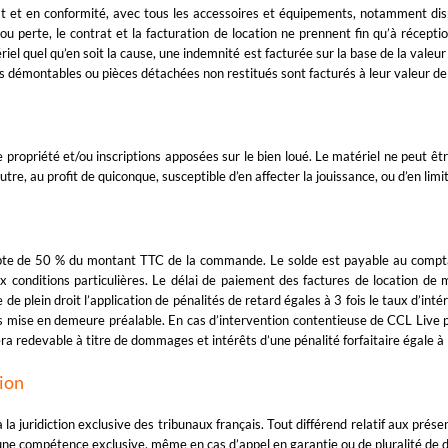
at et en conformité, avec tous les accessoires et équipements, notamment dispo
ou perte, le contrat et la facturation de location ne prennent fin qu’à récepti
iel quel qu’en soit la cause, une indemnité est facturée sur la base de la valeu
ts démontables ou pièces détachées non restitués sont facturés à leur valeur de
de propriété et/ou inscriptions apposées sur le bien loué. Le matériel ne peut êtr
utre, au profit de quiconque, susceptible d’en affecter la jouissance, ou d’en limit
mpte de 50 % du montant TTC de la commande. Le solde est payable au comptan
 conditions particulières. Le délai de paiement des factures de location de
 plein droit l’application de pénalités de retard égales à 3 fois le taux d’inté
ans mise en demeure préalable. En cas d’intervention contentieuse de CCL Liv
sera redevable à titre de dommages et intérêts d’une pénalité forfaitaire égal
tion
 à la juridiction exclusive des tribunaux français. Tout différend relatif aux pr
 une compétence exclusive, même en cas d’appel en garantie ou de pluralité de d