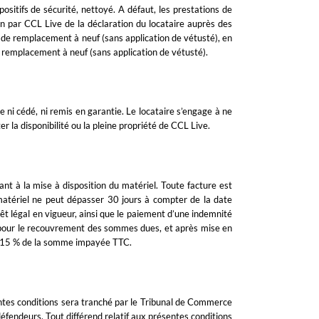
sitifs de sécurité, nettoyé. A défaut, les prestations de
on par CCL Live de la déclaration du locataire auprès des
r de remplacement à neuf (sans application de vétusté), en
 remplacement à neuf (sans application de vétusté).
e ni cédé, ni remis en garantie. Le locataire s’engage à ne
er la disponibilité ou la pleine propriété de CCL Live.
t à la mise à disposition du matériel. Toute facture est
 matériel ne peut dépasser 30 jours à compter de la date
rêt légal en vigueur, ainsi que le paiement d’une indemnité
e pour le recouvrement des sommes dues, et après mise en
e à 15 % de la somme impayée TTC.
ésentes conditions sera tranché par le Tribunal de Commerce
éfendeurs. Tout différend relatif aux présentes conditions