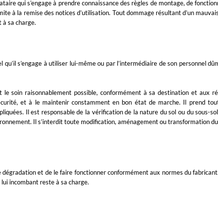
cataire qui s’engage à prendre connaissance des règles de montage, de fonction
 limite à la remise des notices d’utilisation. Tout dommage résultant d’un mau
t à sa charge.
iel qu’il s’engage à utiliser lui-même ou par l’intermédiaire de son personnel dûm
tout le soin raisonnablement possible, conformément à sa destination et aux 
sécurité, et à le maintenir constamment en bon état de marche. Il prend tou
iquées. Il est responsable de la vérification de la nature du sol ou du sous-sol 
ironnement. Il s’interdit toute modification, aménagement ou transformation du m
te dégradation et de le faire fonctionner conformément aux normes du fabricant.
lui incombant reste à sa charge.