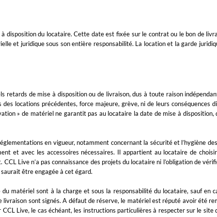
 disposition du locataire. Cette date est fixée sur le contrat ou le bon de livr
lle et juridique sous son entière responsabilité. La location et la garde juridiqu
s retards de mise à disposition ou de livraison, dus à toute raison indépenda
 des locations précédentes, force majeure, grève, ni de leurs conséquences dir
ation » de matériel ne garantit pas au locataire la date de mise à disposition, d
églementations en vigueur, notamment concernant la sécurité et l’hygiène des t
nt et avec les accessoires nécessaires. Il appartient au locataire de choisi
CCL Live n’a pas connaissance des projets du locataire ni l’obligation de vérifier
 saurait être engagée à cet égard.
 matériel sont à la charge et sous la responsabilité du locataire, sauf en c
de livraison sont signés. A défaut de réserve, le matériel est réputé avoir été re
 CCL Live, le cas échéant, les instructions particulières à respecter sur le site