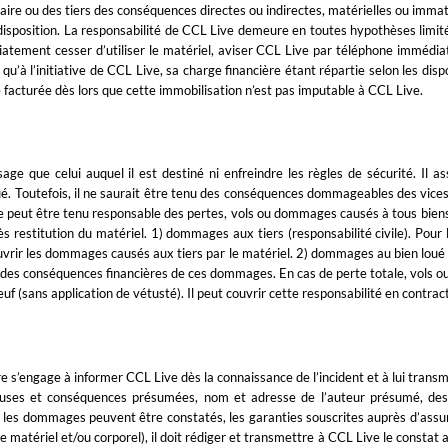
aire ou des tiers des conséquences directes ou indirectes, matérielles ou immaté
disposition. La responsabilité de CCL Live demeure en toutes hypothèses limit
tement cesser d’utiliser le matériel, aviser CCL Live par téléphone immédiat
qu’à l’initiative de CCL Live, sa charge financière étant répartie selon les di
facturée dès lors que cette immobilisation n’est pas imputable à CCL Live.
ge que celui auquel il est destiné ni enfreindre les règles de sécurité. Il a
. Toutefois, il ne saurait être tenu des conséquences dommageables des vices 
ne peut être tenu responsable des pertes, vols ou dommages causés à tous biens 
s restitution du matériel. 1) dommages aux tiers (responsabilité civile). Pour la
ouvrir les dommages causés aux tiers par le matériel. 2) dommages au bien loué L
des conséquences financières de ces dommages. En cas de perte totale, vols ou
euf (sans application de vétusté). Il peut couvrir cette responsabilité en contr
re s’engage à informer CCL Live dès la connaissance de l’incident et à lui transm
 causes et conséquences présumées, nom et adresse de l’auteur présumé, des 
 où les dommages peuvent être constatés, les garanties souscrites auprès d’assur
re matériel et/ou corporel), il doit rédiger et transmettre à CCL Live le constat 