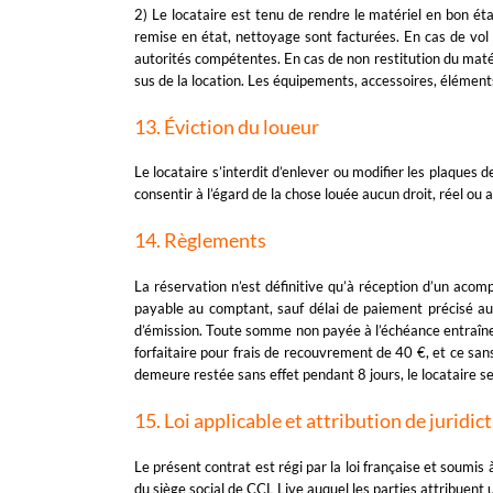
2) Le locataire est tenu de rendre le matériel en bon ét
remise en état, nettoyage sont facturées. En cas de vol 
autorités compétentes. En cas de non restitution du matér
sus de la location. Les équipements, accessoires, élémen
13. Éviction du loueur
Le locataire s’interdit d’enlever ou modifier les plaques 
consentir à l’égard de la chose louée aucun droit, réel ou a
14. Règlements
La réservation n’est définitive qu’à réception d’un aco
payable au comptant, sauf délai de paiement précisé aux
d’émission. Toute somme non payée à l’échéance entraîne de
forfaitaire pour frais de recouvrement de 40 €, et ce s
demeure restée sans effet pendant 8 jours, le locataire 
15. Loi applicable et attribution de juridic
Le présent contrat est régi par la loi française et soumis
du siège social de CCL Live auquel les parties attribuent