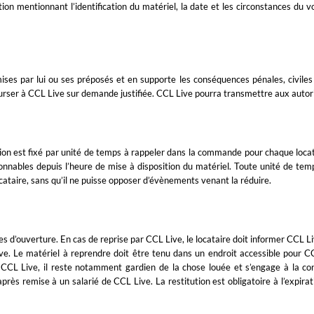
tion mentionnant l’identification du matériel, la date et les circonstances du
ises par lui ou ses préposés et en supporte les conséquences pénales, civiles
mbourser à CCL Live sur demande justifiée. CCL Live pourra transmettre aux autor
on est fixé par unité de temps à rappeler dans la commande pour chaque locatio
ionnables depuis l’heure de mise à disposition du matériel. Toute unité de temp
cataire, sans qu’il ne puisse opposer d’évènements venant la réduire.
s d’ouverture. En cas de reprise par CCL Live, le locataire doit informer CCL Liv
ouve. Le matériel à reprendre doit être tenu dans un endroit accessible pour C
 CCL Live, il reste notamment gardien de la chose louée et s’engage à la co
après remise à un salarié de CCL Live. La restitution est obligatoire à l’expirat