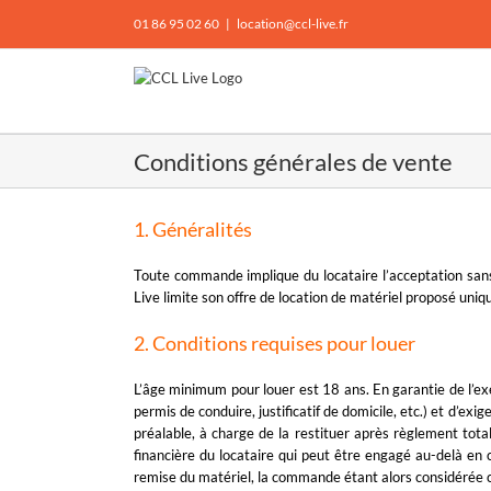
Passer
01 86 95 02 60
|
location@ccl-live.fr
au
contenu
Conditions générales de vente
1. Généralités
Toute commande implique du locataire l’acceptation sans
Live limite son offre de location de matériel proposé uniq
2. Conditions requises pour louer
L’âge minimum pour louer est 18 ans. En garantie de l’exé
permis de conduire, justificatif de domicile, etc.) et d’e
préalable, à charge de la restituer après règlement tota
financière du locataire qui peut être engagé au-delà en 
remise du matériel, la commande étant alors considérée c