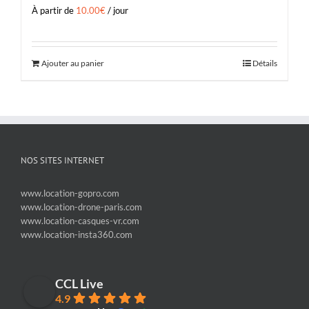
À partir de
10.00
€
/ jour
Ajouter au panier
Détails
NOS SITES INTERNET
www.location-gopro.com
www.location-drone-paris.com
www.location-casques-vr.com
www.location-insta360.com
CCL Live
4.9