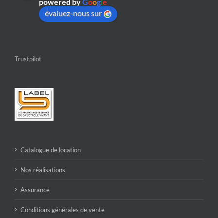
powered by
G
o
o
g
l
e
évaluez-nous sur
Trustpilot
Catalogue de location
Nos réalisations
Assurance
Conditions générales de vente