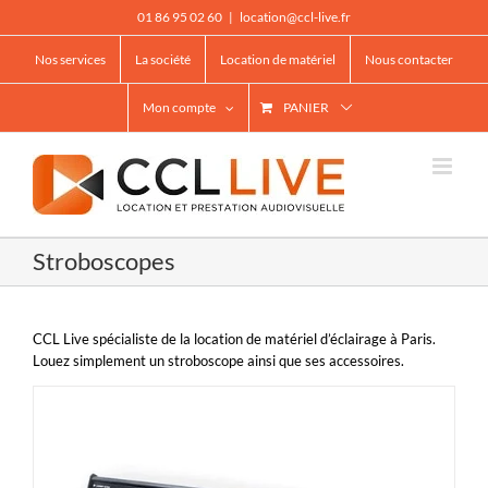
Passer
01 86 95 02 60
|
location@ccl-live.fr
au
contenu
Nos services
La société
Location de matériel
Nous contacter
Mon compte
PANIER
Stroboscopes
CCL Live spécialiste de la location de matériel d’éclairage à Paris.
Louez simplement un stroboscope ainsi que ses accessoires.