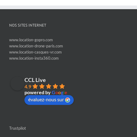
NOS SITES INTERNET
www.location-gopro.com
www.location-drone-paris.com
www.location-casques-vr.com
www.location-insta360.com
CCL Live
4.9
powered by
G
o
o
g
l
e
évaluez-nous sur
Trustpilot