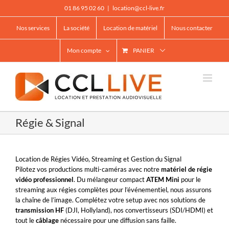
Passer
01 86 95 02 60
|
location@ccl-live.fr
au
contenu
Nos services
La société
Location de matériel
Nous contacter
Mon compte
PANIER
Régie & Signal
Location de Régies Vidéo, Streaming et Gestion du Signal
Pilotez vos productions multi-caméras avec notre
matériel de régie
vidéo professionnel
. Du mélangeur compact
ATEM Mini
pour le
streaming aux régies complètes pour l’événementiel, nous assurons
la chaîne de l’image. Complétez votre setup avec nos solutions de
transmission HF
(DJI, Hollyland), nos convertisseurs (SDI/HDMI) et
tout le
câblage
nécessaire pour une diffusion sans faille.