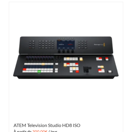
ATEM Television Studio HD8 ISO
À partir de
300.00
€
/ jour