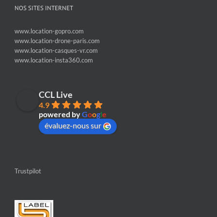
NOS SITES INTERNET
www.location-gopro.com
www.location-drone-paris.com
www.location-casques-vr.com
www.location-insta360.com
CCL Live
4.9
powered by
G
o
o
g
l
e
évaluez-nous sur
Trustpilot