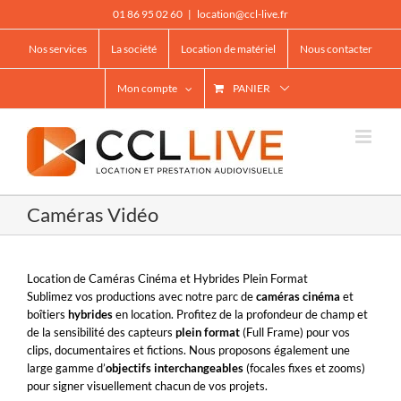
Passer
01 86 95 02 60
|
location@ccl-live.fr
au
contenu
Nos services
La société
Location de matériel
Nous contacter
Mon compte
PANIER
Caméras Vidéo
Location de Caméras Cinéma et Hybrides Plein Format
Sublimez vos productions avec notre parc de
caméras cinéma
et
boîtiers
hybrides
en location. Profitez de la profondeur de champ et
de la sensibilité des capteurs
plein format
(Full Frame) pour vos
clips, documentaires et fictions. Nous proposons également une
large gamme d’
objectifs interchangeables
(focales fixes et zooms)
pour signer visuellement chacun de vos projets.