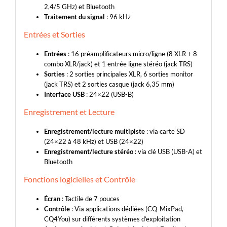
2,4/5 GHz) et Bluetooth
Traitement du signal
: 96 kHz
Entrées et Sorties
Entrées
: 16 préamplificateurs micro/ligne (8 XLR + 8
combo XLR/jack) et 1 entrée ligne stéréo (jack TRS)
Sorties
: 2 sorties principales XLR, 6 sorties monitor
(jack TRS) et 2 sorties casque (jack 6,35 mm)
Interface USB
: 24×22 (USB-B)
Enregistrement et Lecture
Enregistrement/lecture multipiste
: via carte SD
(24×22 à 48 kHz) et USB (24×22)
Enregistrement/lecture stéréo
: via clé USB (USB-A) et
Bluetooth
Fonctions logicielles et Contrôle
Écran
: Tactile de 7 pouces
Contrôle
: Via applications dédiées (CQ-MixPad,
CQ4You) sur différents systèmes d’exploitation