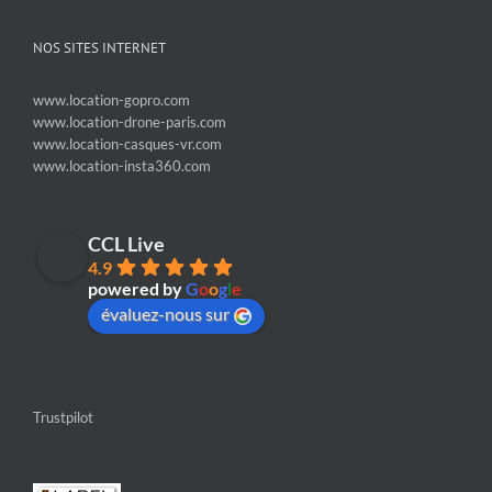
NOS SITES INTERNET
www.location-gopro.com
www.location-drone-paris.com
www.location-casques-vr.com
www.location-insta360.com
CCL Live
4.9
powered by
G
o
o
g
l
e
évaluez-nous sur
Trustpilot