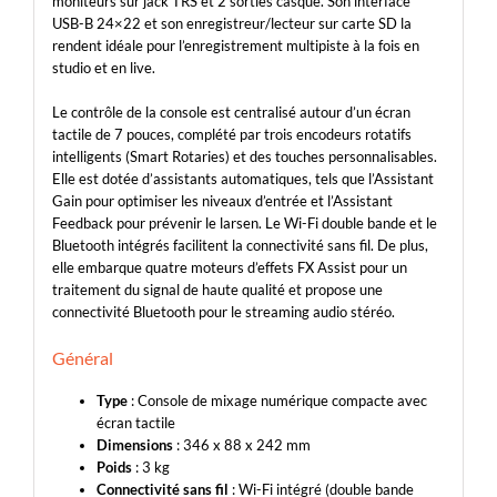
moniteurs sur jack TRS et 2 sorties casque. Son interface
USB-B 24×22 et son enregistreur/lecteur sur carte SD la
rendent idéale pour l’enregistrement multipiste à la fois en
studio et en live.
Le contrôle de la console est centralisé autour d’un écran
tactile de 7 pouces, complété par trois encodeurs rotatifs
intelligents (Smart Rotaries) et des touches personnalisables.
Elle est dotée d’assistants automatiques, tels que l’Assistant
Gain pour optimiser les niveaux d’entrée et l’Assistant
Feedback pour prévenir le larsen. Le Wi-Fi double bande et le
Bluetooth intégrés facilitent la connectivité sans fil. De plus,
elle embarque quatre moteurs d’effets FX Assist pour un
traitement du signal de haute qualité et propose une
connectivité Bluetooth pour le streaming audio stéréo.
Général
Type
: Console de mixage numérique compacte avec
écran tactile
Dimensions
: 346 x 88 x 242 mm
Poids
: 3 kg
Connectivité sans fil
: Wi-Fi intégré (double bande