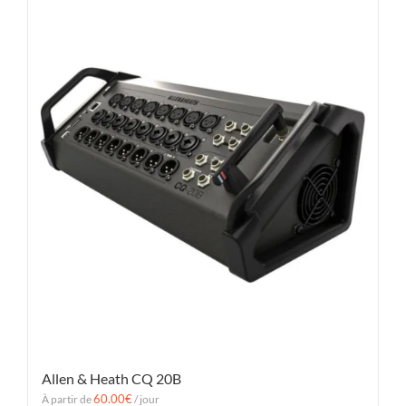
Allen & Heath CQ 20B
60.00
€
À partir de
/ jour