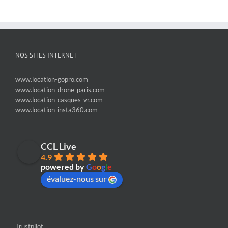
NOS SITES INTERNET
www.location-gopro.com
www.location-drone-paris.com
www.location-casques-vr.com
www.location-insta360.com
CCL Live
4.9
powered by
G
o
o
g
l
e
évaluez-nous sur
Trustpilot