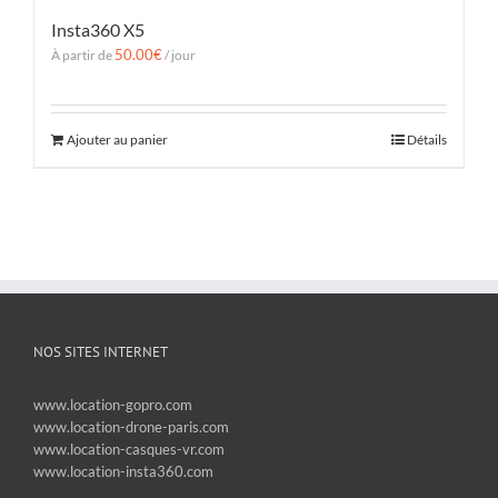
Insta360 X5
50.00
€
À partir de
/ jour
Ajouter au panier
Détails
NOS SITES INTERNET
www.location-gopro.com
www.location-drone-paris.com
www.location-casques-vr.com
www.location-insta360.com