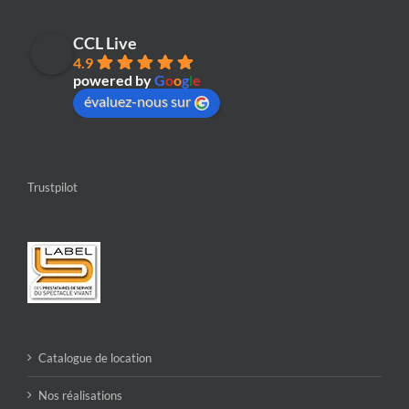
CCL Live
4.9
powered by
G
o
o
g
l
e
évaluez-nous sur
Trustpilot
Catalogue de location
Nos réalisations