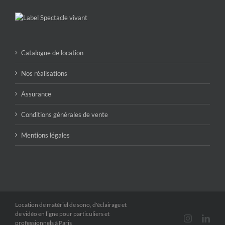
Catalogue de location
Nos réalisations
Assurance
Conditions générales de vente
Mentions légales
Location de matériel de sono, d'éclairage et
de vidéo en ligne pour particuliers et
Instagram
Link
professionnels à Paris