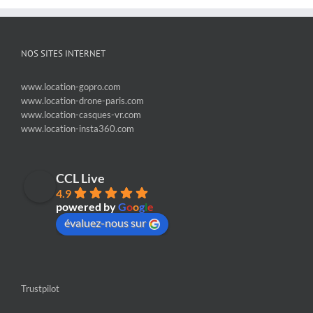
NOS SITES INTERNET
www.location-gopro.com
www.location-drone-paris.com
www.location-casques-vr.com
www.location-insta360.com
CCL Live
4.9
powered by
G
o
o
g
l
e
évaluez-nous sur
Trustpilot