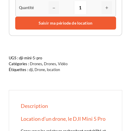
−
+
Saisir ma période de location
UGS :
dji-mini-5-pro
Catégories :
Drones
,
Drones
,
Vidéo
Étiquettes :
dji
,
Drone
,
location
Description
Location d’un drone, le DJI Mini 5 Pro
Conçu pour les créateurs recherchant portabilité et