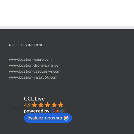
NOS SITES INTERNET
www.location-gopro.com
www.location-drone-paris.com
www.location-casques-vr.com
www.location-insta360.com
CCL Live
4.9
powered by
G
o
o
g
l
e
évaluez-nous sur