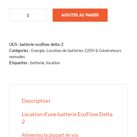
AJOUTER AU PANIER
quantité
de
EcoFlow
Delta
2
UGS :
batterie-ecoflow-delta-2
Catégories :
Energie
,
Location de batteries 220V & Générateurs
nomades
Étiquettes :
batterie
,
location
Description
Location d’une batterie EcoFlow Delta
2
Alimentez la plupart de vos