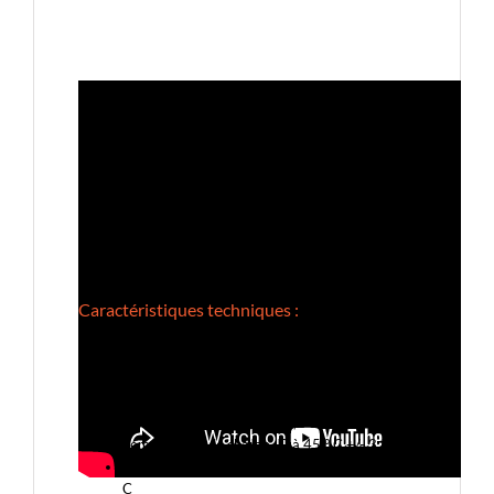
Caractéristiques techniques :
Informations générales :
Poids net : 12 kg
Dimension : 40 x 21,1 x 28,1 cm
Température de charge : 0 à 45 ° C +/- 3 ° C
Température de décharge : -20 à 45 ° C +/- 3 °
C