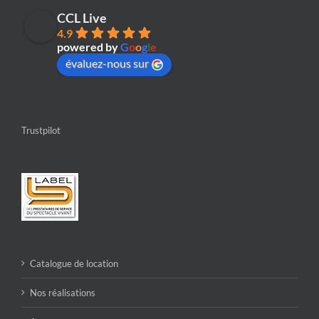
CCL Live
4.9
powered by
G
o
o
g
l
e
évaluez-nous sur
Trustpilot
Catalogue de location
Nos réalisations