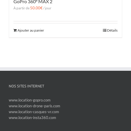
GoPro 360° MAX 2
50.00
€
À partir de
/ jour
Ajouter au panier
Détails
NOS SITES INTERNET
www.location-gopro.com
www.location-drone-paris.com
www.location-casques-vr.com
www.location-insta360.com