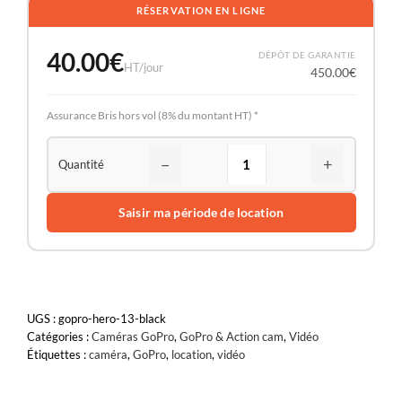
RÉSERVATION EN LIGNE
40.00
€
DÉPÔT DE GARANTIE
HT/jour
450.00
€
Assurance Bris hors vol (8% du montant HT) *
−
+
Saisir ma période de location
UGS :
gopro-hero-13-black
Catégories :
Caméras GoPro
,
GoPro & Action cam
,
Vidéo
Étiquettes :
caméra
,
GoPro
,
location
,
vidéo