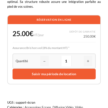
optimal. Sa structure robuste assure une intégration parfaite au
pied de vos scènes.
RÉSERVATION EN LIGNE
25.00
€
DÉPÔT DE GARANTIE
HT/jour
250.00
€
Assurance Bris hors vol (8% du montant HT) *
−
+
Saisir ma période de location
UGS :
support-écran
Catégories :
Accessoires Ecrans
,
Diffusion Vidéo
,
Vidéo