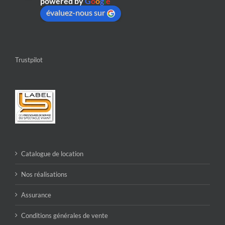
powered by
G
o
o
g
l
e
évaluez-nous sur
Trustpilot
Catalogue de location
Nos réalisations
Assurance
Conditions générales de vente