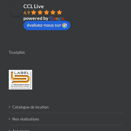
CCL Live
4.9
powered by
G
o
o
g
l
e
évaluez-nous sur
Trustpilot
Catalogue de location
Nos réalisations
Assurance