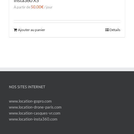
Insta360 X5
50.00
€
À partir de
/ jour
Ajouter au panier
Détails
NOS SITES INTERNET
www.location-gopro.com
www.location-drone-paris.com
www.location-casques-vr.com
www.location-insta360.com