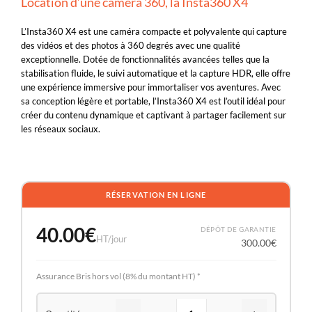
Location d’une caméra 360, la Insta360 X4
L’Insta360 X4 est une caméra compacte et polyvalente qui capture
des vidéos et des photos à 360 degrés avec une qualité
exceptionnelle. Dotée de fonctionnalités avancées telles que la
stabilisation fluide, le suivi automatique et la capture HDR, elle offre
une expérience immersive pour immortaliser vos aventures. Avec
sa conception légère et portable, l’Insta360 X4 est l’outil idéal pour
créer du contenu dynamique et captivant à partager facilement sur
les réseaux sociaux.
RÉSERVATION EN LIGNE
40.00
€
DÉPÔT DE GARANTIE
HT/jour
300.00
€
Assurance Bris hors vol (8% du montant HT) *