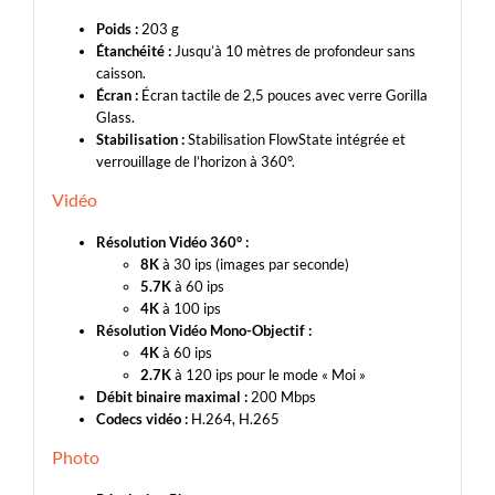
Poids :
203 g
Étanchéité :
Jusqu’à 10 mètres de profondeur sans
caisson.
Écran :
Écran tactile de 2,5 pouces avec verre Gorilla
Glass.
Stabilisation :
Stabilisation FlowState intégrée et
verrouillage de l’horizon à 360°.
Vidéo
Résolution Vidéo 360° :
8K
à 30 ips (images par seconde)
5.7K
à 60 ips
4K
à 100 ips
Résolution Vidéo Mono-Objectif :
4K
à 60 ips
2.7K
à 120 ips pour le mode « Moi »
Débit binaire maximal :
200 Mbps
Codecs vidéo :
H.264, H.265
Photo