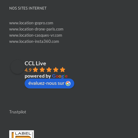
NOS SITES INTERNET
www.location-gopro.com
www.location-drone-paris.com
www.location-casques-vr.com
www.location-insta360.com
CCL Live
4.9
powered by
G
o
o
g
l
e
évaluez-nous sur
Trustpilot