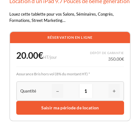
Location d’un iPad 9.7 Pouces de 6ème génération
Louez cette tablette pour vos Salons, Séminaires, Congrès,
Formations, Street Marketing…
RÉSERVATION EN LIGNE
20.00
€
DÉPÔT DE GARANTIE
HT/jour
350.00
€
Assurance Bris hors vol (8% du montant HT) *
−
+
Saisir ma période de location