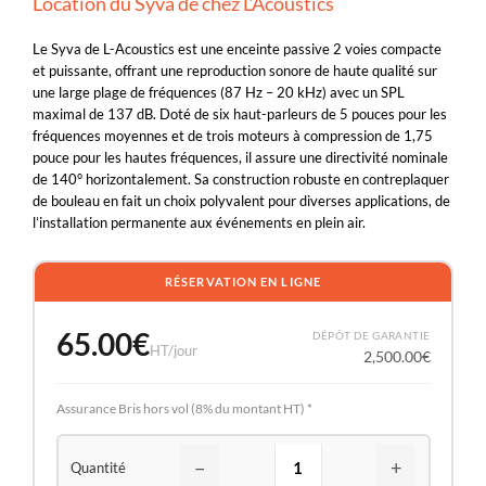
Location du Syva de chez L’Acoustics
Le Syva de L-Acoustics est une enceinte passive 2 voies compacte
et puissante, offrant une reproduction sonore de haute qualité sur
une large plage de fréquences (87 Hz – 20 kHz) avec un SPL
maximal de 137 dB. Doté de six haut-parleurs de 5 pouces pour les
fréquences moyennes et de trois moteurs à compression de 1,75
pouce pour les hautes fréquences, il assure une directivité nominale
de 140° horizontalement. Sa construction robuste en contreplaquer
de bouleau en fait un choix polyvalent pour diverses applications, de
l’installation permanente aux événements en plein air.
RÉSERVATION EN LIGNE
65.00
€
DÉPÔT DE GARANTIE
HT/jour
2,500.00
€
Assurance Bris hors vol (8% du montant HT) *
−
+