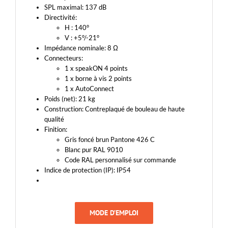
SPL maximal: 137 dB
Directivité:
H : 140°
V : +5°/-21°
Impédance nominale: 8 Ω
Connecteurs:
1 x speakON 4 points
1 x borne à vis 2 points
1 x AutoConnect
Poids (net): 21 kg
Construction: Contreplaqué de bouleau de haute
qualité
Finition:
Gris foncé brun Pantone 426 C
Blanc pur RAL 9010
Code RAL personnalisé sur commande
Indice de protection (IP): IP54
MODE D’EMPLOI