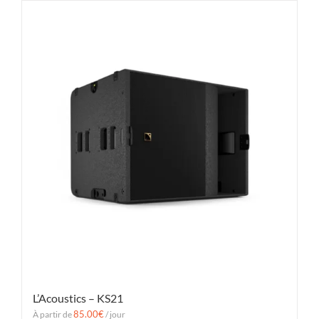
L’Acoustics – KS21
85.00
€
À partir de
/ jour