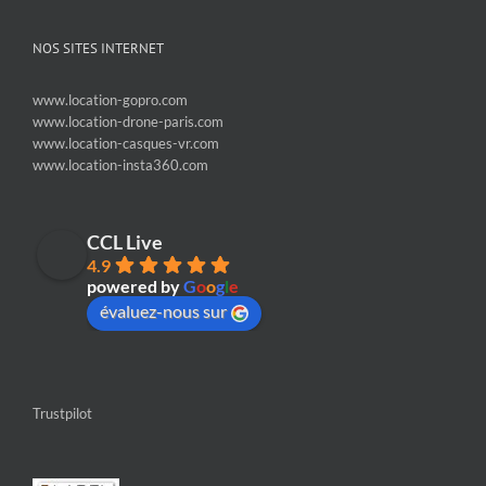
NOS SITES INTERNET
www.location-gopro.com
www.location-drone-paris.com
www.location-casques-vr.com
www.location-insta360.com
CCL Live
4.9
powered by
G
o
o
g
l
e
évaluez-nous sur
Trustpilot