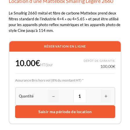
Location d’une Mattebox Smallrig Légère 2660
Le Smallrig 2660 métal et fibre de carbone Mattebox prend deux
filtres standard de l’industrie 4×4 « ou 4×5.65 » et peut être utilisé
pour les appareils photo reflex numériques et les appareils photo de
style Cine jusqu’à 114 mm.
RÉSERVATION EN LIGNE
10.00
€
DÉPÔT DE GARANTIE
HT/jour
100.00
€
Assurance Bris hors vol (8% du montant HT) *
−
+
Saisir ma période de location