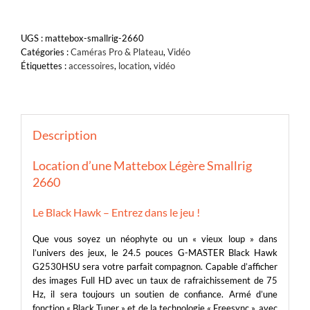
UGS :
mattebox-smallrig-2660
Catégories :
Caméras Pro & Plateau
,
Vidéo
Étiquettes :
accessoires
,
location
,
vidéo
Description
Location d’une Mattebox Légère Smallrig
2660
Le Black Hawk – Entrez dans le jeu !
Que vous soyez un néophyte ou un « vieux loup » dans
l’univers des jeux, le 24.5 pouces G-MASTER Black Hawk
G2530HSU sera votre parfait compagnon. Capable d’afficher
des images Full HD avec un taux de rafraichissement de 75
Hz, il sera toujours un soutien de confiance. Armé d’une
fonction « Black Tuner » et de la technologie « Freesync », avec