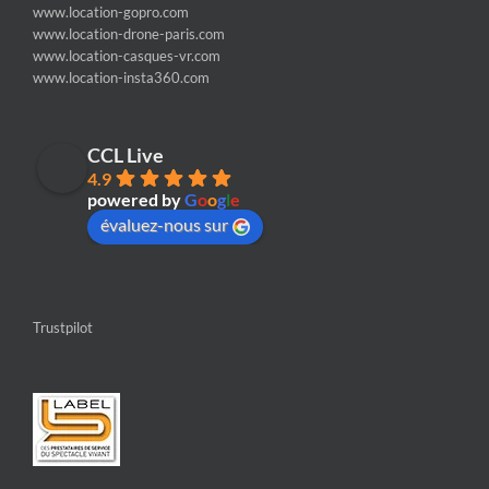
www.location-gopro.com
www.location-drone-paris.com
www.location-casques-vr.com
www.location-insta360.com
CCL Live
4.9
powered by
G
o
o
g
l
e
évaluez-nous sur
Trustpilot