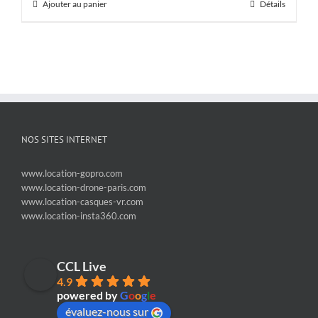
Ajouter au panier
Détails
NOS SITES INTERNET
www.location-gopro.com
www.location-drone-paris.com
www.location-casques-vr.com
www.location-insta360.com
CCL Live
4.9
powered by
G
o
o
g
l
e
évaluez-nous sur