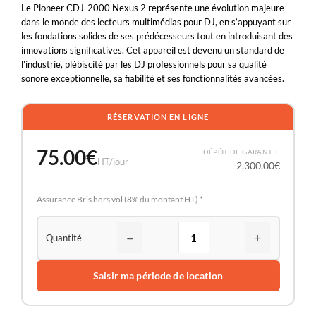
Le Pioneer CDJ-2000 Nexus 2 représente une évolution majeure
dans le monde des lecteurs multimédias pour DJ, en s’appuyant sur
les fondations solides de ses prédécesseurs tout en introduisant des
innovations significatives. Cet appareil est devenu un standard de
l’industrie, plébiscité par les DJ professionnels pour sa qualité
sonore exceptionnelle, sa fiabilité et ses fonctionnalités avancées.
RÉSERVATION EN LIGNE
75.00
€
DÉPÔT DE GARANTIE
HT/jour
2,300.00
€
Assurance Bris hors vol (8% du montant HT) *
−
+
Saisir ma période de location