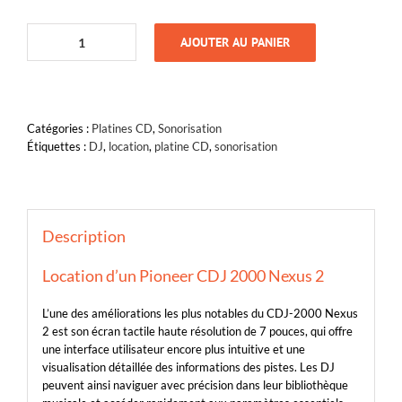
AJOUTER AU PANIER
quantité
de
Pioneer
CDJ2000
Nexus
Catégories :
Platines CD
,
Sonorisation
2
Étiquettes :
DJ
,
location
,
platine CD
,
sonorisation
Description
Location d’un Pioneer CDJ 2000 Nexus 2
L’une des améliorations les plus notables du CDJ-2000 Nexus
2 est son écran tactile haute résolution de 7 pouces, qui offre
une interface utilisateur encore plus intuitive et une
visualisation détaillée des informations des pistes. Les DJ
peuvent ainsi naviguer avec précision dans leur bibliothèque