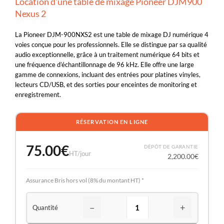
Location d’une table de mixage Pioneer DJM900
Nexus 2
La Pioneer DJM-900NXS2 est une table de mixage DJ numérique 4
voies conçue pour les professionnels. Elle se distingue par sa qualité
audio exceptionnelle, grâce à un traitement numérique 64 bits et
une fréquence d’échantillonnage de 96 kHz. Elle offre une large
gamme de connexions, incluant des entrées pour platines vinyles,
lecteurs CD/USB, et des sorties pour enceintes de monitoring et
enregistrement.
RÉSERVATION EN LIGNE
75.00
€
DÉPÔT DE GARANTIE
HT/jour
2,200.00
€
Assurance Bris hors vol (8% du montant HT) *
−
+