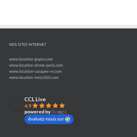
NOS SITES INTERNET
www.location-gopro.com
www.location-drone-paris.com
www.location-casques-vr.com
www.location-insta360.com
CCL Live
4.9
powered by
G
o
o
g
l
e
évaluez-nous sur