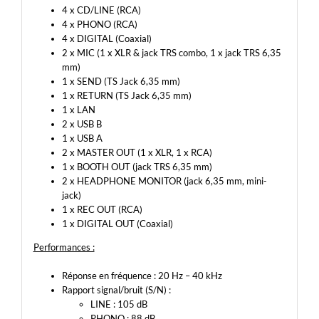
4 x CD/LINE (RCA)
4 x PHONO (RCA)
4 x DIGITAL (Coaxial)
2 x MIC (1 x XLR & jack TRS combo, 1 x jack TRS 6,35
mm)
1 x SEND (TS Jack 6,35 mm)
1 x RETURN (TS Jack 6,35 mm)
1 x LAN
2 x USB B
1 x USB A
2 x MASTER OUT (1 x XLR, 1 x RCA)
1 x BOOTH OUT (jack TRS 6,35 mm)
2 x HEADPHONE MONITOR (jack 6,35 mm, mini-
jack)
1 x REC OUT (RCA)
1 x DIGITAL OUT (Coaxial)
Performances :
Réponse en fréquence : 20 Hz – 40 kHz
Rapport signal/bruit (S/N) :
LINE : 105 dB
PHONO : 88 dB