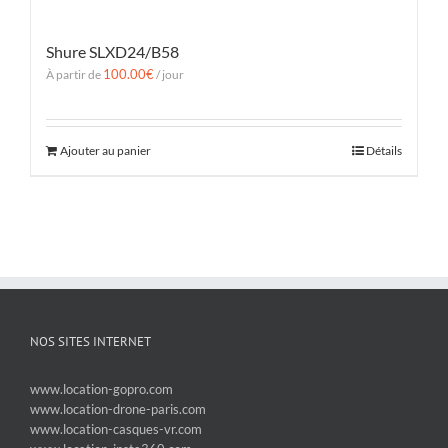
Shure SLXD24/B58
100.00
€
À partir de
/ jour
Ajouter au panier
Détails
NOS SITES INTERNET
www.location-gopro.com
www.location-drone-paris.com
www.location-casques-vr.com