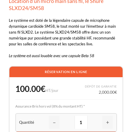
Location d’un micro main sans fil, le Shure
SLXD24/SM58
Le système est doté de la légendaire capsule de microphone
dynamique cardioïde SM58, le tout monté sur l’émetteur à main
sans fil SLXD2. Le système SLXD24/SM58 offre donc un son
numérique pur possédant une grande stabilité HF, recommandé
pour les salles de conférence et les spectacles live.
Le système est aussi louable avec une capsule Beta 58
RÉSERVATION EN LIGNE
100.00
€
DÉPÔT DE GARANTIE
HT/jour
2,000.00
€
Assurance Bris hors vol (8% du montant HT) *
−
+