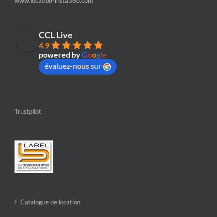
www.location-insta360.com
CCL Live
4.9
powered by
G
o
o
g
l
e
évaluez-nous sur
Trustpilot
Catalogue de location