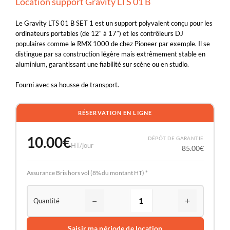
Location support Gravity LTS 01 B
Le Gravity LTS 01 B SET 1 est un support polyvalent conçu pour les
ordinateurs portables (de 12″ à 17″) et les contrôleurs DJ
populaires comme le RMX 1000 de chez Pioneer par exemple. Il se
distingue par sa construction légère mais extrêmement stable en
aluminium, garantissant une fiabilité sur scène ou en studio.
Fourni avec sa housse de transport.
RÉSERVATION EN LIGNE
10.00
€
DÉPÔT DE GARANTIE
HT/jour
85.00
€
Assurance Bris hors vol (8% du montant HT) *
−
+
Saisir ma période de location