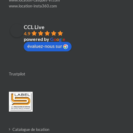
www.location-casques-vr.com
www.location-insta360.com
CCL Live
4.9
powered by
G
o
o
g
l
e
évaluez-nous sur
Trustpilot
Catalogue de location