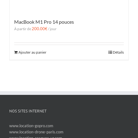
MacBook M1 Pro 14 pouces
200.00
€
À partir de
/ jour
Ajouter au panier
Détails
NOS SITES INTERNET
www.location-gopro.com
www.location-drone-paris.com