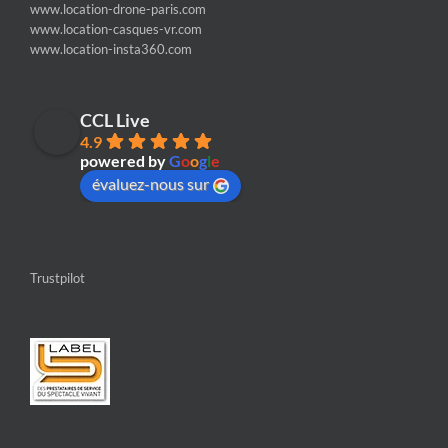
www.location-drone-paris.com
www.location-casques-vr.com
www.location-insta360.com
CCL Live
4.9
powered by
G
o
o
g
l
e
évaluez-nous sur
Trustpilot