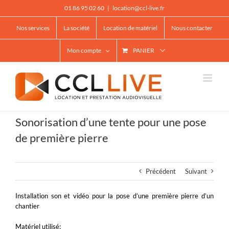
Passer
01 86 95 02 60
|
location@ccl-live.fr
au
contenu
Nos services
La société
Location de matériel
Nous contacter
Mon compte
PANIER
Sonorisation d’une tente pour une pose
de première pierre
Précédent
Suivant
Installation son et vidéo pour la pose d’une première pierre d’un
chantier
Matériel utilisé: