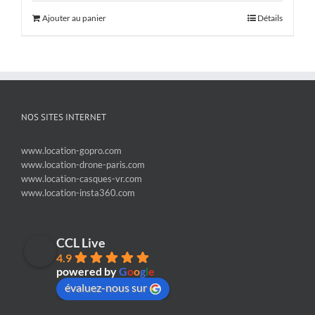
Ajouter au panier
Détails
NOS SITES INTERNET
www.location-gopro.com
www.location-drone-paris.com
www.location-casques-vr.com
www.location-insta360.com
CCL Live
4.9
powered by
G
o
o
g
l
e
évaluez-nous sur