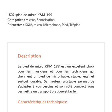
199
-
Pied
UGS :
pied-de-micro-K&M-199
de
Catégories :
Micros
,
Sonorisation
micro
Étiquettes :
K&M
,
micro
,
Microphone
,
Pied
,
Trépied
-
K&M
Description
Le pied de micro K&M 199 est un excellent choix
pour les musiciens et pour les techniciens qui
cherchent un pied de micro fiable, stable, léger et
surtout durable. Sa hauteur ajustable permet de
s’adapter à vos besoins et son côté compact vous
permettra un transport pratique et facile.
Caractéristiques techniques: