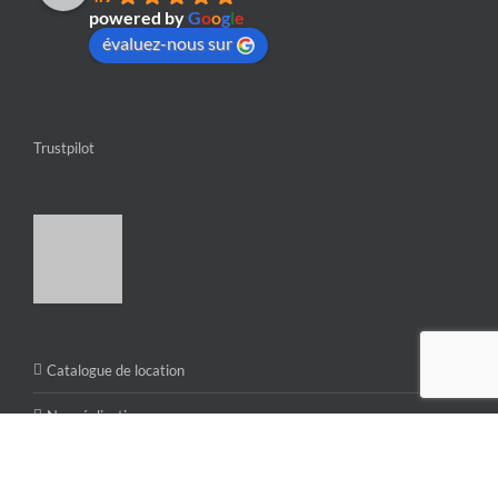
powered by
G
o
o
g
l
e
évaluez-nous sur
Trustpilot
Catalogue de location
Nos réalisations
Assurance