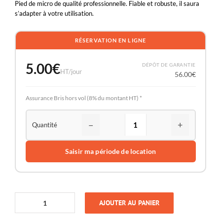
Pied de micro de qualité professionnelle. Fiable et robuste, il saura
s’adapter à votre utilisation.
RÉSERVATION EN LIGNE
5.00
€
DÉPÔT DE GARANTIE
HT/jour
56.00
€
Assurance Bris hors vol (8% du montant HT) *
−
+
Saisir ma période de location
AJOUTER AU PANIER
quantité
de