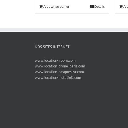
Ajouter au panier
Détails
Aj
NOS SITES INTERNET
www.location-gopro.com
www.location-drone-paris.com
www.location-casques-vr.com
www.location-insta360.com