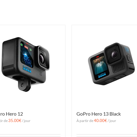
ro Hero 12
GoPro Hero 13 Black
35.00
€
40.00
€
tir de
/ jour
À partir de
/ jour