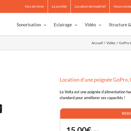
Nos services
La société
Location de matériel
Nous conta
Sonorisation
Eclairage
Vidéo
Structure 
Accueil
Vidéo
GoPro 
Location d’une poignée GoPro, l
Le Volta est une poignée d’alimentation h
standard pour améliorer ses capacités !
RÉSE
15.00
€