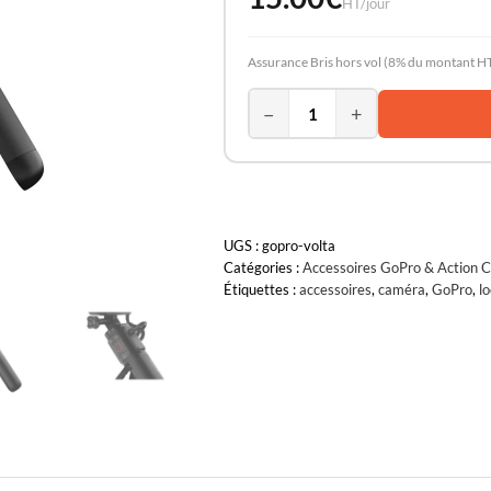
HT/jour
Assurance Bris hors vol (8% du montant HT
−
+
UGS :
gopro-volta
Catégories :
Accessoires GoPro & Action 
Étiquettes :
accessoires
,
caméra
,
GoPro
,
l