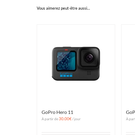
Vous aimerez peut-être aussi…
GoPro Hero 11
GoP
30.00
€
À partir de
/ jour
À par