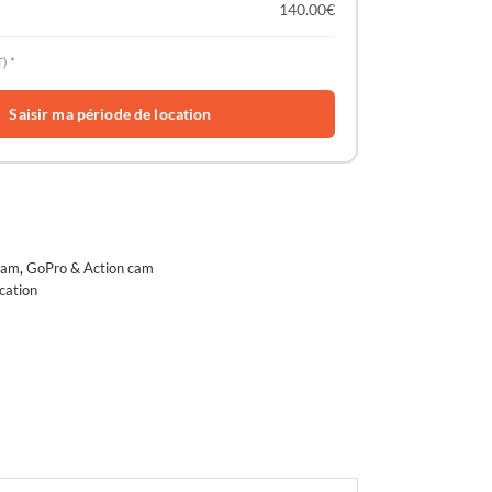
140.00
€
) *
Saisir ma période de location
Cam
,
GoPro & Action cam
ocation