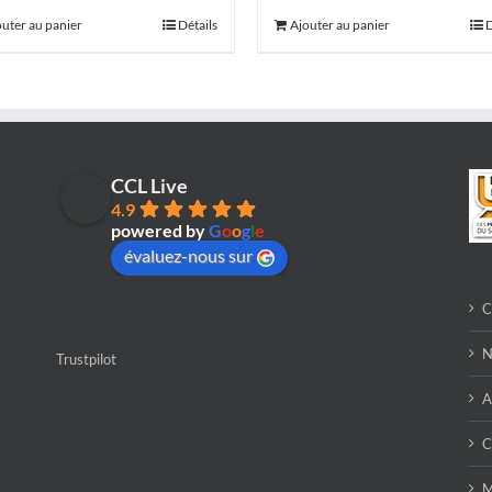
outer au panier
Détails
Ajouter au panier
D
CCL Live
4.9
powered by
G
o
o
g
l
e
évaluez-nous sur
C
N
Trustpilot
A
C
M