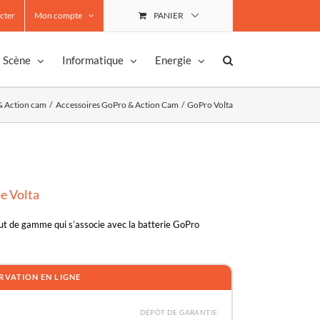
cter
Mon compte
PANIER
& Scène
Informatique
Energie
& Action cam
Accessoires GoPro & Action Cam
GoPro Volta
e Volta
aut de gamme qui s’associe avec la batterie GoPro
RVATION EN LIGNE
DÉPÔT DE GARANTIE