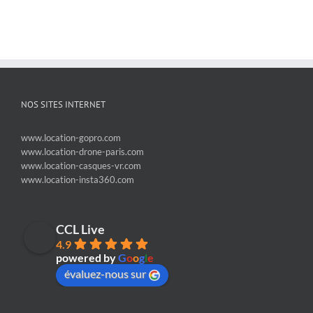
NOS SITES INTERNET
www.location-gopro.com
www.location-drone-paris.com
www.location-casques-vr.com
www.location-insta360.com
CCL Live
4.9
powered by
G
o
o
g
l
e
évaluez-nous sur