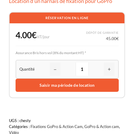
Location d’un harnais de fixation pour GoPro
RÉSERVATION EN LIGNE
4.00
€
DÉPÔT DE GARANTIE
HT/jour
45.00
€
Assurance Bris hors vol (8% du montant HT) *
−
+
Saisir ma période de location
UGS :
chesty
Catégories :
Fixations GoPro & Action Cam
,
GoPro & Action cam
,
Vidéo