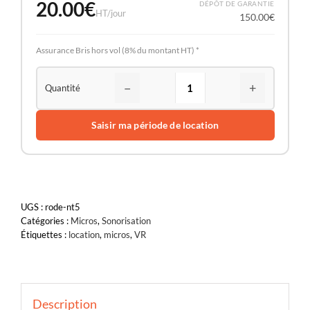
20.00
€
DÉPÔT DE GARANTIE
HT/jour
150.00
€
Assurance Bris hors vol (8% du montant HT) *
−
+
Saisir ma période de location
UGS :
rode-nt5
Catégories :
Micros
,
Sonorisation
Étiquettes :
location
,
micros
,
VR
Description