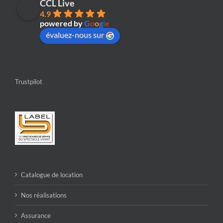
CCL Live
4.9
powered by
G
o
o
g
l
e
évaluez-nous sur
Trustpilot
Catalogue de location
Nos réalisations
Assurance