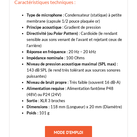
Caractéristiques techniques :
Type de microphone
: Condensateur (statique) à petite
membrane (capsule 1/2 pouce plaquée or)
Principe acoustique
: Gradient de pression
Directivité (ou
Polar Pattern
)
: Cardioïde (le rendant
sensible aux sons venant de l’avant et rejetant ceux de
l’arrière)
Réponse en fréquence
: 20 Hz – 20 kHz
Impédance nominale
: 100 Ohms
Niveau de pression acoustique maximal (SPL max)
:
143 dB SPL (le rend très tolérant aux sources sonores
puissantes)
Niveau de bruit propre
: Très faible (souvent 16 dB-A)
Alimentation requise
: Alimentation fantôme P48
(48V) ou P24 (24V)
Sortie
: XLR 3 broches
Dimensions
: 118 mm (Longueur) x 20 mm (Diamètre)
Poids
: 101 g
MODE D’EMPLOI