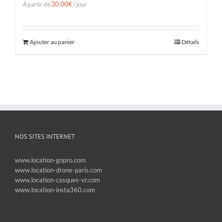
30.00
€
À partir de
/ jour
Ajouter au panier
Détails
NOS SITES INTERNET
www.location-gopro.com
www.location-drone-paris.com
www.location-casques-vr.com
www.location-insta360.com