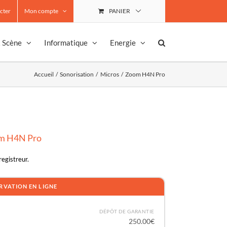
cter
Mon compte
PANIER
& Scène
Informatique
Energie
Accueil
Sonorisation
Micros
Zoom H4N Pro
om H4N Pro
registreur.
RVATION EN LIGNE
DÉPÔT DE GARANTIE
250.00
€