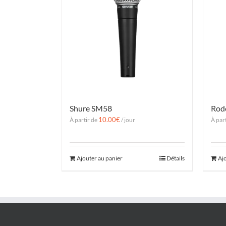
Shure SM58
Rod
10.00
€
À partir de
/ jour
À par
Ajouter au panier
Détails
Aj