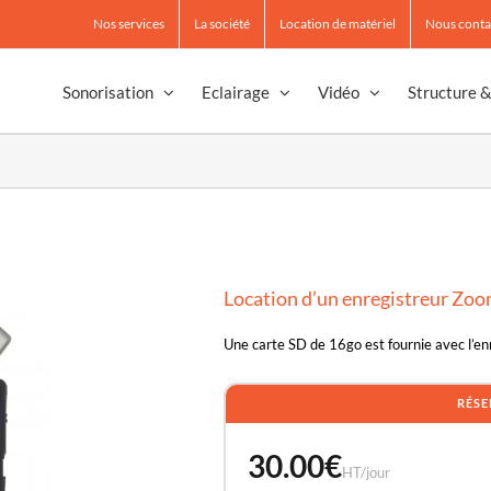
Nos services
La société
Location de matériel
Nous conta
Sonorisation
Eclairage
Vidéo
Structure 
Location d’un enregistreur Zo
Une carte SD de 16go est fournie avec l’en
RÉSE
30.00
€
HT/jour