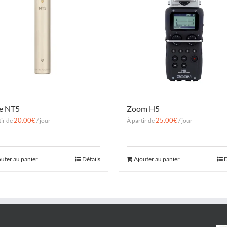
e NT5
Zoom H5
20.00
€
25.00
€
tir de
/ jour
À partir de
/ jour
outer au panier
Détails
Ajouter au panier
D