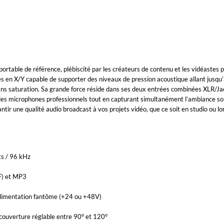
table de référence, plébiscité par les créateurs de contenu et les vidéastes p
s en X/Y capable de supporter des niveaux de pression acoustique allant jusqu’
sans saturation. Sa grande force réside dans ses deux entrées combinées XLR/Jac
her des microphones professionnels tout en capturant simultanément l’ambiance s
garantir une qualité audio broadcast à vos projets vidéo, que ce soit en studio ou l
ts / 96 kHz
F) et MP3
alimentation fantôme (+24 ou +48V)
 couverture réglable entre 90° et 120°