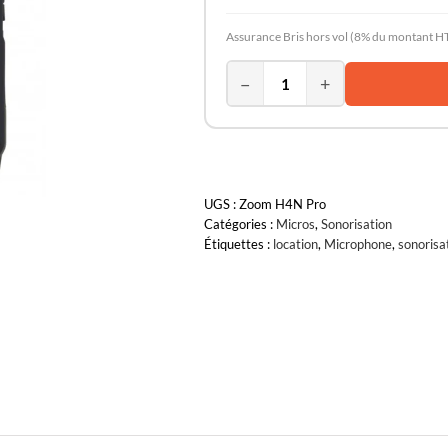
Assurance Bris hors vol (8% du montant HT
−
+
UGS :
Zoom H4N Pro
Catégories :
Micros
,
Sonorisation
Étiquettes :
location
,
Microphone
,
sonorisa