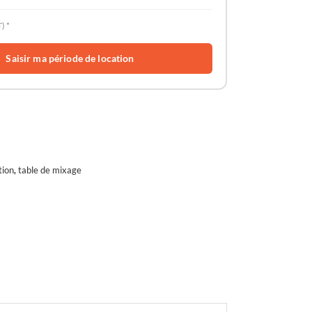
) *
Saisir ma période de location
tion
,
table de mixage