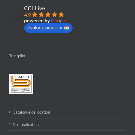
CCL Live
4.9
powered by
G
o
o
g
l
e
évaluez-nous sur
Trustpilot
Catalogue de location
Nos réalisations