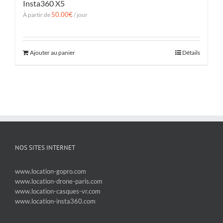
Insta360 X5
50.00
€
À partir de
/ jour
Ajouter au panier
Détails
NOS SITES INTERNET
www.location-gopro.com
www.location-drone-paris.com
www.location-casques-vr.com
www.location-insta360.com