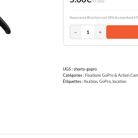
HT/jour
Assurance Bris hors vol (8% du montant HT
−
+
UGS :
shorty-gopro
Catégories :
Fixations GoPro & Action Ca
Étiquettes :
fixation
,
GoPro
,
location