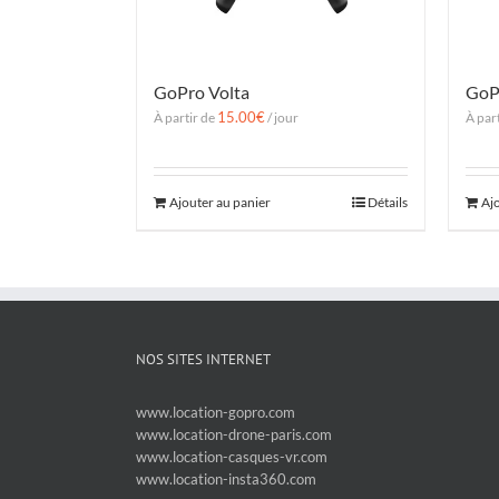
GoPro Volta
GoP
15.00
€
À partir de
/ jour
À par
Ajouter au panier
Détails
Aj
NOS SITES INTERNET
www.location-gopro.com
www.location-drone-paris.com
www.location-casques-vr.com
www.location-insta360.com