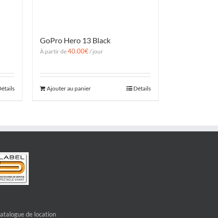
GoPro Hero 13 Black
40.00
€
À partir de
/ jour
étails
Ajouter au panier
Détails
atalogue de location