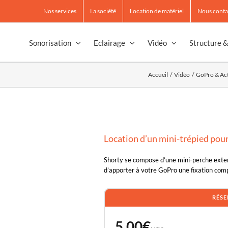
Nos services
La société
Location de matériel
Nous conta
Sonorisation
Eclairage
Vidéo
Structure 
Accueil
Vidéo
GoPro & Ac
Location d’un mini-trépied pour
Shorty se compose d’une mini-perche extensi
d’apporter à votre GoPro une fixation com
RÉSE
5.00
€