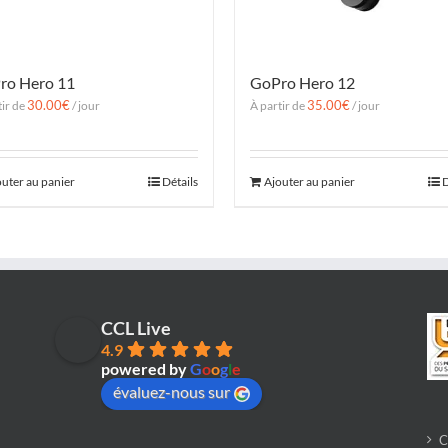
ro Hero 11
GoPro Hero 12
30.00
€
35.00
€
tir de
/ jour
À partir de
/ jour
outer au panier
Détails
Ajouter au panier
D
CCL Live
4.9
powered by
G
o
o
g
l
e
évaluez-nous sur
C