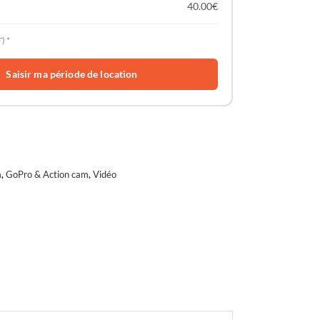
40.00
€
) *
Saisir ma période de location
m
,
GoPro & Action cam
,
Vidéo