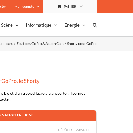
cter
Mon compte
PANIER
& Scène
Informatique
Energie
tion cam
Fixations GoPro & Action Cam
Shorty pour GoPro
 GoPro, le Shorty
ble et d’un trépied facile à transporter. Il permet
pacte !
RVATION EN LIGNE
DÉPÔT DE GARANTIE